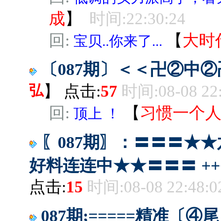
成
】
时间:22:30:24
回:
【
大时
宝贝..你来了...
〔087期〕＜＜卍②中
弘
】
点击:
57
时间:08-08 22:
回:
【
习惯一个
顶上 ！
〖087期〗：〓〓〓★
好料连连中★★〓〓〓 ++++
点击:
15
时间:08-08 22:48:0
087期;=====精准〔④尾