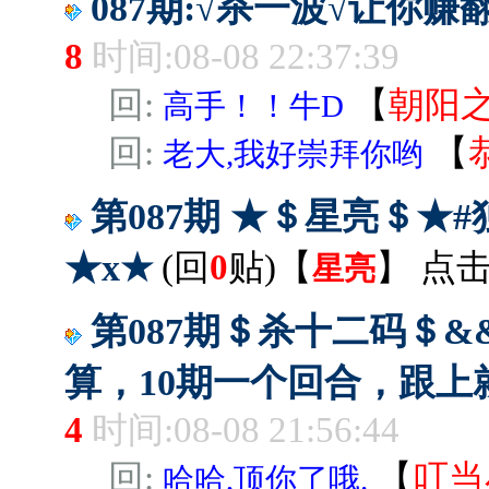
087期:√杀一波√让你
8
时间:08-08 22:37:39
回:
【
朝阳
高手！！牛D
回:
【
老大,我好崇拜你哟
第087期 ★＄星亮＄★
★x★
(回
0
贴)
【
】
点击
星亮
第087期＄杀十二码＄
算，10期一个回合，跟上
4
时间:08-08 21:56:44
回:
【
叮当
哈哈,顶你了哦.