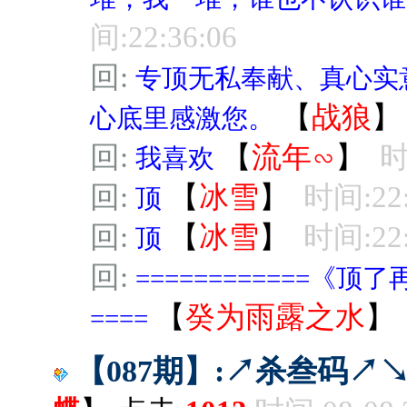
间:22:36:06
回:
专顶无私奉献、真心实
【
战狼
】
心底里感激您。
回:
【
流年∽
】
时
我喜欢
回:
【
冰雪
】
时间:22:
顶
回:
【
冰雪
】
时间:22:
顶
回:
============《
【
癸为雨露之水
】
====
【087期】:↗杀叁码