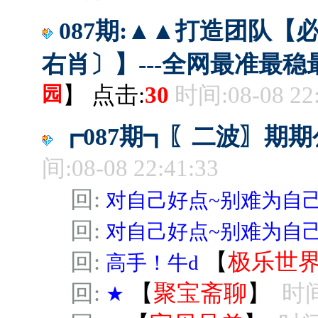
087期:▲▲打造团队【
右肖〕】---全网最准最
园
】
点击:
30
时间:08-08 22:
┏087期┓〖二波〗期期
间:08-08 22:41:33
回:
对自己好点~别难为自
回:
对自己好点~别难为自
回:
【
极乐世
高手！牛d
回:
【
聚宝斋聊
】
时间
★