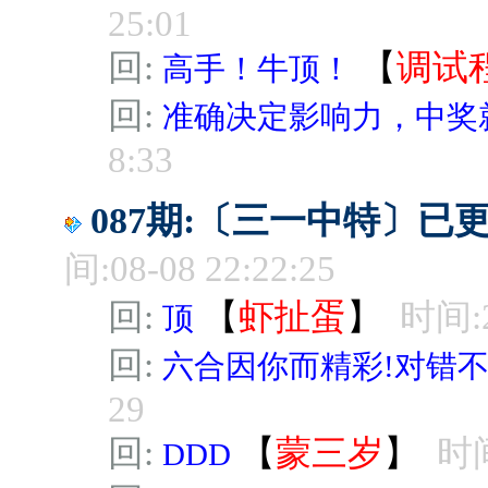
25:01
回:
【
调试
高手！牛顶！
回:
准确决定影响力，中奖
8:33
087期:〔三一中特〕已
间:08-08 22:22:25
回:
【
虾扯蛋
】
时间:2
顶
回:
六合因你而精彩!对错不
29
回:
【
蒙三岁
】
时间
DDD