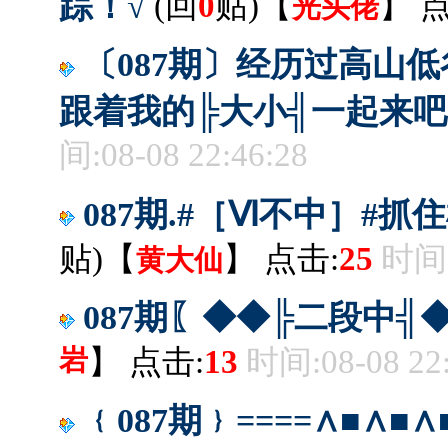
踪！√
(回
0
贴)
【
】
点
光头佬
〔087期〕经历过高山
跟着我的╠大小╣一起来
间:08-08 22:46:28
087期.#［Ⅵ不中］#
贴)
【
】
点击:
25
时间:0
黄大仙
087期〖◆◆╠二段中╣
岩
】
点击:
13
时间:08-08 22:
﹛087期﹜====∧■∧■