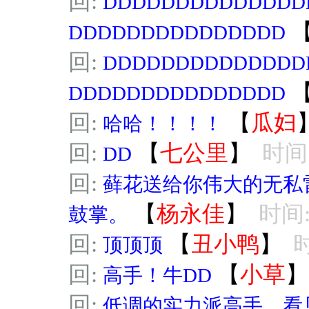
回:
DDDDDDDDDDDDDD
DDDDDDDDDDDDDDD
回:
DDDDDDDDDDDDDD
DDDDDDDDDDDDDDD
回:
【
瓜妇
哈哈！！！！
回:
【
七公里
】
时间:
DD
回:
藓花送给你伟大的无私
【
杨永佳
】
时间:2
鼓掌。
回:
【
丑小鸭
】
时
顶顶顶
回:
【
小草
】
高手！牛DD
回:
低调的实力派高手，看