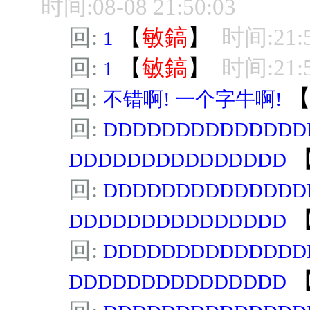
时间:08-08 21:50:03
回:
【
敏鎬
】
时间:21:5
1
回:
【
敏鎬
】
时间:21:5
1
回:
不错啊! 一个字牛啊!
回:
DDDDDDDDDDDDDD
DDDDDDDDDDDDDDD
回:
DDDDDDDDDDDDDD
DDDDDDDDDDDDDDD
回:
DDDDDDDDDDDDDD
DDDDDDDDDDDDDDD