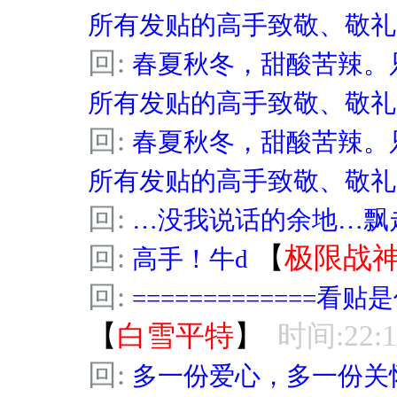
所有发贴的高手致敬、敬礼
回:
春夏秋冬，甜酸苦辣。
所有发贴的高手致敬、敬礼
回:
春夏秋冬，甜酸苦辣。
所有发贴的高手致敬、敬礼
回:
…没我说话的余地…飘
回:
【
极限战
高手！牛d
回:
=============看贴
【
白雪平特
】
时间:22:1
回:
多一份爱心，多一份关