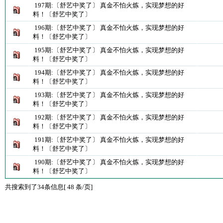
197期:〔舒艺中奖了〕 真金不怕火炼，实现梦想的好
料！〔舒艺中奖了〕
196期:〔舒艺中奖了〕 真金不怕火炼，实现梦想的好
料！〔舒艺中奖了〕
195期:〔舒艺中奖了〕 真金不怕火炼，实现梦想的好
料！〔舒艺中奖了〕
194期:〔舒艺中奖了〕 真金不怕火炼，实现梦想的好
料！〔舒艺中奖了〕
193期:〔舒艺中奖了〕 真金不怕火炼，实现梦想的好
料！〔舒艺中奖了〕
192期:〔舒艺中奖了〕 真金不怕火炼，实现梦想的好
料！〔舒艺中奖了〕
191期:〔舒艺中奖了〕 真金不怕火炼，实现梦想的好
料！〔舒艺中奖了〕
190期:〔舒艺中奖了〕 真金不怕火炼，实现梦想的好
料！〔舒艺中奖了〕
共搜索到了34条信息[ 48 条/页]