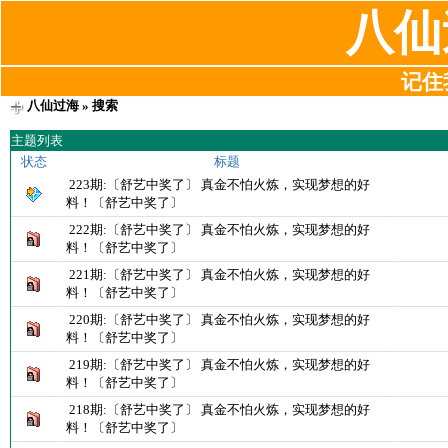
八仙
记住我
八仙过海
» 搜索
主题列表
状态
标题
223期:〔舒艺中奖了〕 真金不怕火炼，实现梦想的好
料！〔舒艺中奖了〕
222期:〔舒艺中奖了〕 真金不怕火炼，实现梦想的好
料！〔舒艺中奖了〕
221期:〔舒艺中奖了〕 真金不怕火炼，实现梦想的好
料！〔舒艺中奖了〕
220期:〔舒艺中奖了〕 真金不怕火炼，实现梦想的好
料！〔舒艺中奖了〕
219期:〔舒艺中奖了〕 真金不怕火炼，实现梦想的好
料！〔舒艺中奖了〕
218期:〔舒艺中奖了〕 真金不怕火炼，实现梦想的好
料！〔舒艺中奖了〕