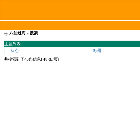
八仙过海
» 搜索
主题列表
状态
标题
共搜索到了46条信息[ 48 条/页]