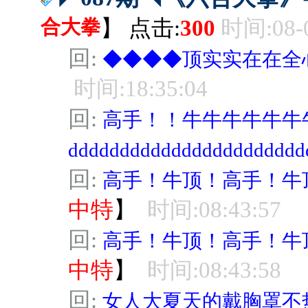
合大拳
】
点击:
300
时间:08-0
回:
◆◆◆◆顶实实在在全
时间:18:35:04
回:
高手！！牛牛牛牛牛牛牛
ddddddddddddddddddddddd
回:
高手！牛顶！高手！牛
中特
】
时间:08:43:57
回:
高手！牛顶！高手！牛
中特
】
时间:08:43:58
回:
女人大夏天的戴胸罩不