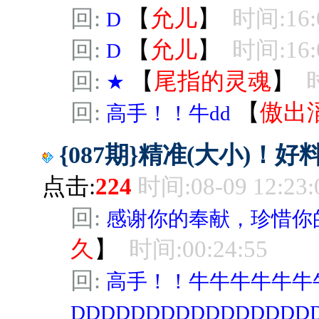
回:
【
允儿
】
时间:16:
D
回:
【
允儿
】
时间:16:
D
回:
【
尾指的灵魂
】
★
回:
【
傲出
高手！！牛dd
{087期}精准(大小)！
点击:
224
时间:08-09 12:23:
回:
感谢你的奉献，珍惜你
久
】
时间:00:24:55
回:
高手！！牛牛牛牛牛牛
DDDDDDDDDDDDDDDD