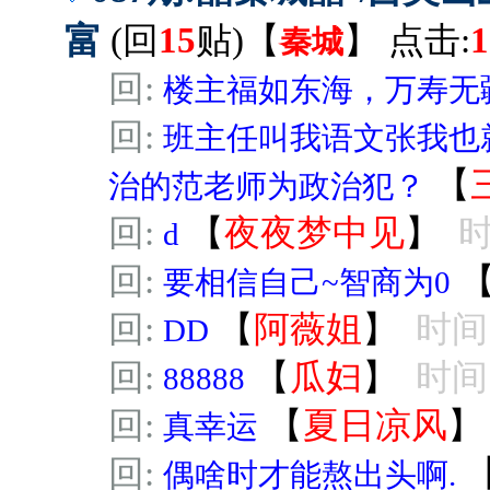
富
(回
15
贴)
【
】
点击:
1
秦城
回:
楼主福如东海，万寿无
回:
班主任叫我语文张我也
【
治的范老师为政治犯？
回:
【
夜夜梦中见
】
时
d
回:
要相信自己~智商为0
回:
【
阿薇姐
】
时间:
DD
回:
【
瓜妇
】
时间:
88888
回:
【
夏日凉风
】
真幸运
回:
偶啥时才能熬出头啊.