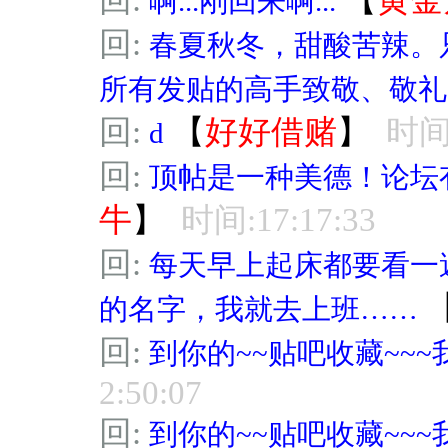
回:
【
黄金
啊...刚回来啊...
回:
春夏秋冬，甜酸苦辣。
所有发贴的高手致敬、敬礼
回:
【
好好借赌
】
时间:
d
回:
顶帖是一种美德！论坛
牛
】
时间:17:17:33
回:
每天早上起床都要看一
的名字，我就去上班……
回:
到你的~~贴吧收藏~~~
2:50:07
回:
到你的~~贴吧收藏~~~