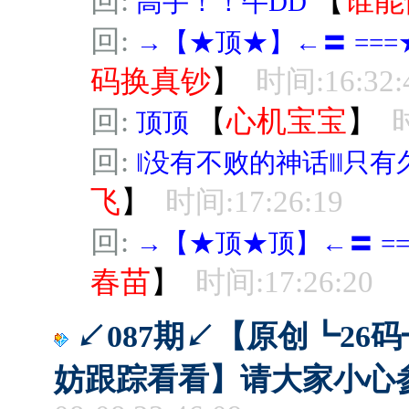
回:
【
谁能
高手！！牛DD
回:
→【★顶★】←〓 ===
码换真钞
】
时间:16:32:
回:
【
心机宝宝
】
时
顶顶
回:
‖没有不败的神话‖‖只有
飞
】
时间:17:26:19
回:
→【★顶★顶】←〓 ==
春苗
】
时间:17:26:20
↙087期↙【原创┗2
妨跟踪看看】请大家小心