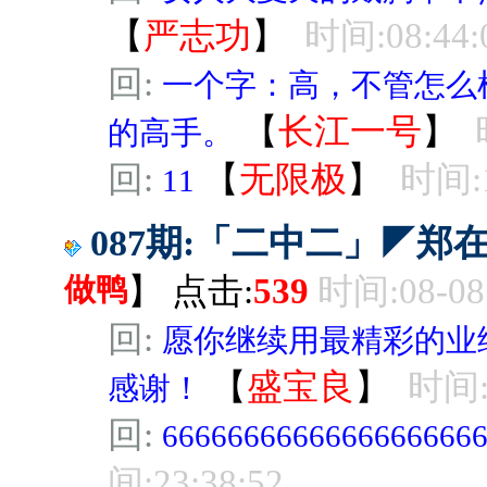
【
严志功
】
时间:08:44:
回:
一个字：高，不管怎么
【
长江一号
】
的高手。
回:
【
无限极
】
时间:1
11
087期:「二中二」◤郑
做鸭
】
点击:
539
时间:08-08 
回:
愿你继续用最精彩的业
【
盛宝良
】
时间:2
感谢！
回:
6666666666666666666
间:23:38:52