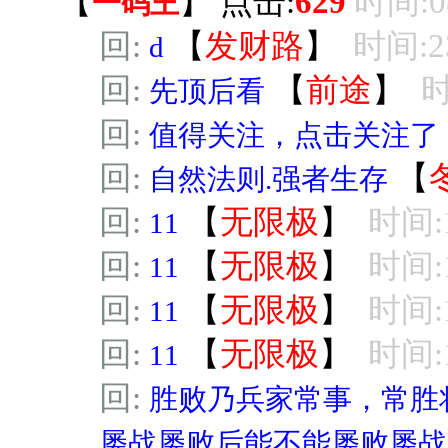
【
】
点击:
629
时间:08
一码王
回:
【
发财路
】
时间:23
d
回:
【
前途
】
时
先顶后看
回:
值得关注，点击关注了
回:
【
自然法则.强者生存
回:
【
无限极
】
时间:1
11
回:
【
无限极
】
时间:1
11
回:
【
无限极
】
时间:1
11
回:
【
无限极
】
时间:1
11
回:
胜败乃兵家常事，常胜
屡战屡败后能不能屡败屡战