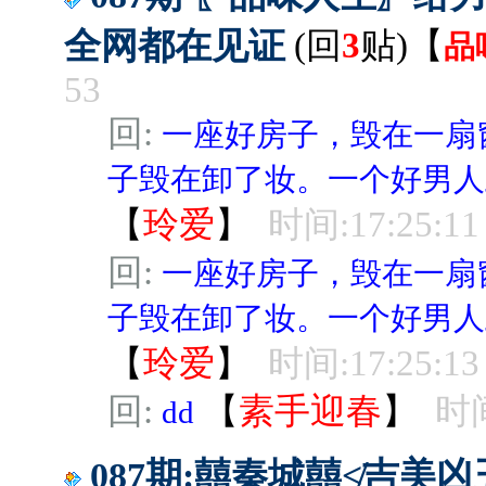
全网都在见证
(回
3
贴)
【
品
53
回:
一座好房子，毁在一扇
子毁在卸了妆。一个好男人
【
玲爱
】
时间:17:25:11
回:
一座好房子，毁在一扇
子毁在卸了妆。一个好男人
【
玲爱
】
时间:17:25:13
回:
【
素手迎春
】
时间
dd
087期:囍秦城囍≮吉美