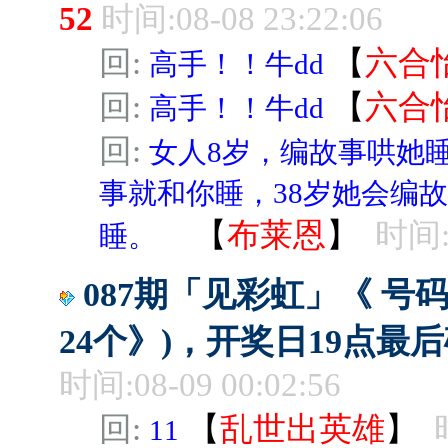
52
时间:08-08 23:22:06
回:
【
六合
高手！！牛dd
回:
【
六合
高手！！牛dd
回:
女人8岁，编故事哄她睡
事就和你睡，38岁她会编
【
布莱恩
】
时间:0
睡。
087期「见彩虹」《 号码
24个》)，开奖日19点最
时间:08-09 00:02:56
回:
【
乱世出英雄
】
11