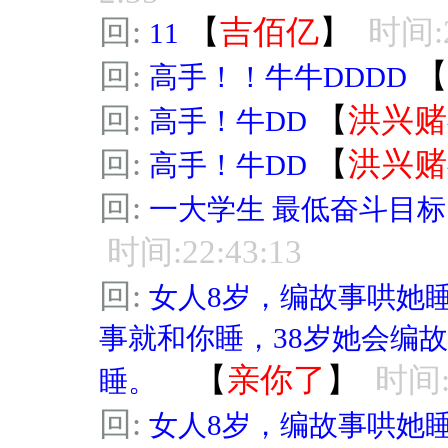
回:
【
吉佰亿
】
时间:2
11
回:
高手！！牛牛DDDD
回:
【
洪兴赌
高手！牛DD
回:
【
洪兴赌
高手！牛DD
回:
一大学生 最低奋斗目标
时间:22:43:13
回:
女人8岁，编故事哄她睡
事就和你睡，38岁她会编
【
亲你了
】
时间:2
睡。
回:
女人8岁，编故事哄她睡