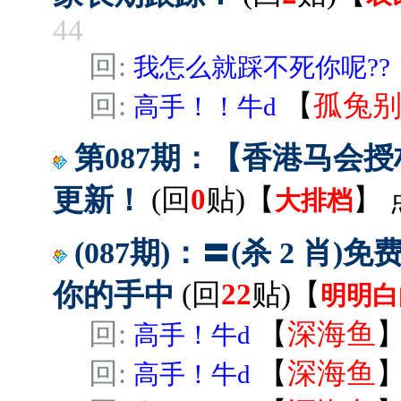
44
回:
我怎么就踩不死你呢??
回:
【
孤兔
高手！！牛d
第087期：【香港马会
更新！
(回
0
贴)
【
】
大排档
(087期)：〓(杀 2 
你的手中
(回
22
贴)
【
明明白
回:
【
深海鱼
高手！牛d
回:
【
深海鱼
高手！牛d