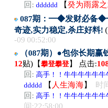
回:
【
癸为雨露之
dddddd
087期：━◆发财必备
奇迹,实力稳定,杀庄好料!
-09 00:52:00
（087期）●包你长期赢
12
贴)
【
】
点击:
10
攀登攀登
回:
高手！！牛牛牛牛牛牛牛牛牛牛
【
人生海海
】
时间
ddddd
回:
高手！！牛牛牛牛牛牛
间:22:58:00