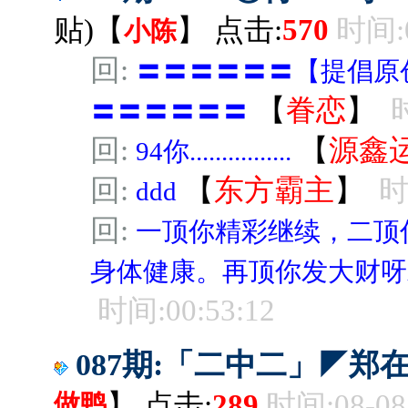
贴)
【
】
点击:
570
时间:0
小陈
回:
〓〓〓〓〓〓【提倡原
【
眷恋
】
时
〓〓〓〓〓〓
回:
【
源鑫
94你................
回:
【
东方霸主
】
时
ddd
回:
一顶你精彩继续，二顶
身体健康。再顶你发大财呀
时间:00:53:12
087期:「二中二」◤郑
做鸭
】
点击:
289
时间:08-08 