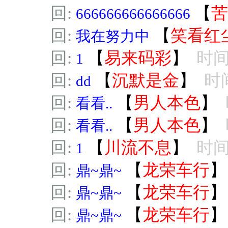
回:
【
666666666666666
回:
【
笑看红
我在努力中
回:
【
易来码彩
】
时间:
1
回:
【
沉默是金
】
时间
dd
回:
【
男人本色
】
看看..
回:
【
男人本色
】
看看..
回:
【
川流不息
】
时间:
1
回:
【
龙荣车行
】
鼎~鼎~
回:
【
龙荣车行
】
鼎~鼎~
回:
【
龙荣车行
】
鼎~鼎~