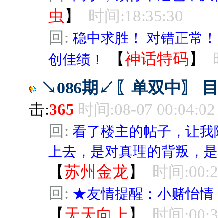
虫
】
时间:18:35:30
回:
稳中求胜！ 对错正常
【
神话特码
】
创佳绩！
↘086期↙〖单双中〗 
击:
365
时间:08-07 00:04:02
回:
看了楼主的帖子，让我
上去，是对真理的背叛，是
【
苏州金龙
】
时间:00:2
回:
★友情提醒：小赌怡情
【
天天向上
】
时间:00:3