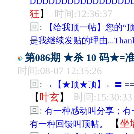
DDDDDDDDDDDDDDDD
狂
】
时间:12:36:37
回:
【给我顶一帖】您的“
是我继续发贴的理由...Thank 
第086期 ★杀 10 码★=
时间:08-07 12:35:26
回:
→【★顶★顶】←〓 ==
【
叶玄
】
时间:15:30:33
回:
有一种感动叫分享；有
【
坐
有一种回馈叫顶帖。