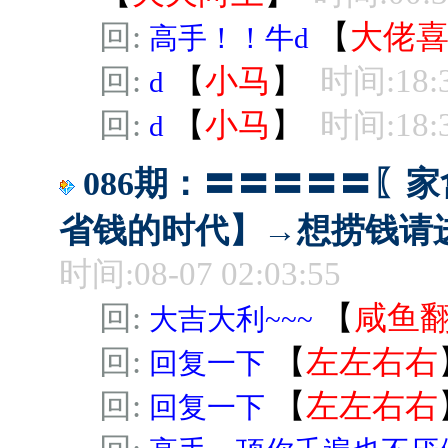
回:
【
大佬
高手！！牛d
回:
【
小马
】
时间:18:3
d
回:
【
小马
】
时间:18:3
d
086期：〓〓〓〓〓〖
省钱的时代】→想捞钱请
时间:08-07 02:03:55
回:
【
咸鱼
大吉大利~~~
回:
【
左左右右
回复一下
回:
【
左左右右
回复一下