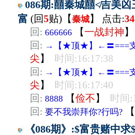
086期:囍秦城囍≮吉美
富
(回
5
贴)
【
】
点击:
34
秦城
回:
【
一战封神
】
666666
回:
→【★顶★】←〓===
尖
】
时间:16:17:38
回:
→【★顶★】←〓===
尖
】
时间:16:17:40
回:
【
俭不
】
时间:1
8888
回:
要不我崇拜你?行吗?
《086期》:$富贵赌中