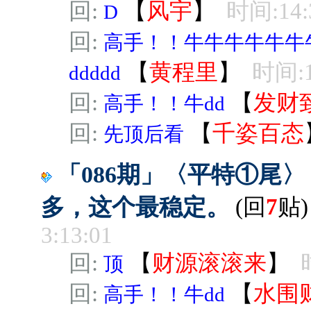
回:
【
风宇
】
时间:14:
D
回:
高手！！牛牛牛牛牛牛牛牛牛牛
【
黄程里
】
时间:1
ddddd
回:
【
发财
高手！！牛dd
回:
【
千姿百态
先顶后看
「086期」〈平特①尾
多，这个最稳定。
(回
7
贴)
3:13:01
回:
【
财源滚滚来
】
顶
回:
【
水围
高手！！牛dd