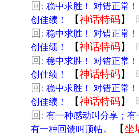
回:
稳中求胜！ 对错正常
【
神话特码
】
创佳绩！
回:
稳中求胜！ 对错正常
【
神话特码
】
创佳绩！
回:
稳中求胜！ 对错正常
【
神话特码
】
创佳绩！
回:
稳中求胜！ 对错正常
【
神话特码
】
创佳绩！
回:
有一种感动叫分享；有
【
坐
有一种回馈叫顶帖。