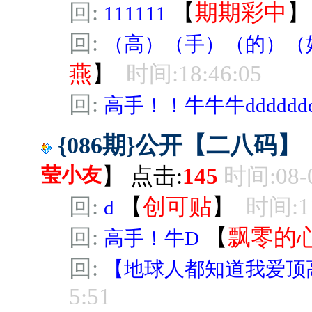
回:
【
期期彩中
】
111111
回:
（高）（手）（的）（
燕
】
时间:18:46:05
回:
高手！！牛牛牛dddddd
{086期}公开【二八码
莹小友
】
点击:
145
时间:08-0
回:
【
创可贴
】
时间:11
d
回:
【
飘零的
高手！牛D
回:
【地球人都知道我爱顶
5:51