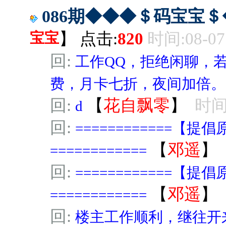
086期◆◆◆＄码宝宝
宝宝
】
点击:
820
时间:08-07 
回:
工作QQ，拒绝闲聊，
费，月卡七折，夜间加倍。
回:
【
花自飘零
】
时间:
d
回:
============
【
邓遥
】
============
回:
============
【
邓遥
】
============
回:
楼主工作顺利，继往开