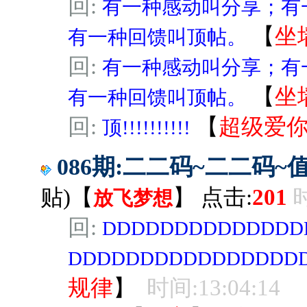
回:
有一种感动叫分享；有
【
坐
有一种回馈叫顶帖。
回:
有一种感动叫分享；有
【
坐
有一种回馈叫顶帖。
回:
【
超级爱
顶!!!!!!!!!!
086期:二二码~二二码
贴)
【
】
点击:
201
时
放飞梦想
回:
DDDDDDDDDDDDDD
DDDDDDDDDDDDDDDD
规律
】
时间:13:04:14