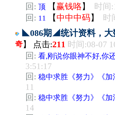
回:
【
赢钱咯
】
时间:1
顶
回:
【
中中中码
】
时间
11
◣086期◢统计资料，大
奇
】
点击:
211
时间:08-07 10
回:
看,刚说你眼神不好,你
3:51:17
回:
稳中求胜《努力》《加
11
回:
稳中求胜《努力》《加
14