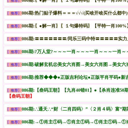
086期:〖●解一肖〗〖１句爆特码〗【平特一肖10
〖推荐〗
086期:热门贴子爆料＝＝＝√√√(买啥开啥买什么都
〖推荐〗
086期:〖●解一肖〗〖１句爆特码〗【平特一肖10
〖推荐〗
086期:〓〓〓〓〓〓〓/同乐三码中特〓〓〓〓〓实
〖推荐〗
086期:?万人堂?～～～一肖～～～一肖～～～一肖
〖推荐〗
086期:破解玄机㊣美女六肖图→美女六肖图→美女
〖推荐〗
086期:推荐◆◆◆●正版吉利论坛●正版平肖平码●新
〖推荐〗
086期:【叁码王朝】【九肖40错01】●【杀肖连准5
〖推荐〗
【叁码王朝】
086期:∴通天∴“财〈二肖四码〉”〈２肖４码〉富”
〖推荐〗
086期:→①肖主①码→①肖主①码→①肖主①码→
〖推荐〗