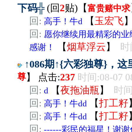
下码╬
(回
2
贴)
【
富贵赌中求
回:
【
玉宏飞
高手！牛d
回:
愿你继续用最精彩的业
【
烟草浮云
】
时间
感谢！
↑086期↑{六彩独尊}，这
尊
】
点击:
237
时间:08-07 08
回:
【
夜拖油瓶
】
时间:
d
回:
【
打工籽
高手！牛dd
回:
【
打工籽
高手！牛dd
回:
------彩民的福星