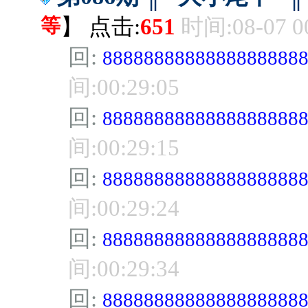
等
】
点击:
651
时间:08-07 00
回:
8888888888888888888
间:00:29:05
回:
8888888888888888888
间:00:29:15
回:
8888888888888888888
间:00:29:24
回:
8888888888888888888
间:00:29:34
回:
8888888888888888888