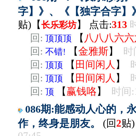
字】》、《【独字合字】》-
贴)
【
】
点击:
313
时
长乐彩坊
回:
【
八八八六六
顶顶顶
回:
【
金雅斯
】
时间
不错!
回:
【
田间闲人
】
时
顶顶
回:
【
田间闲人
】
时
顶顶
回:
【
赢钱咯
】
时间:1
顶
086期:能感动人心的
作，终身是朋友。
(回
2
贴)
07:45