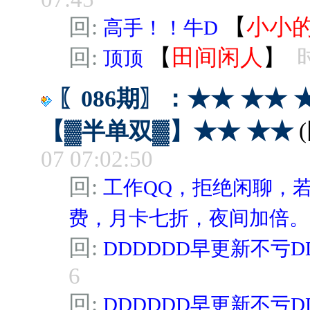
回:
【
小小
高手！！牛D
回:
【
田间闲人
】
时
顶顶
〖086期〗：★★ ★★
【▓半单双▓】★★ ★★
07 07:02:50
回:
工作QQ，拒绝闲聊，
费，月卡七折，夜间加倍。
回:
DDDDDD早更新不亏D
6
回:
DDDDDD早更新不亏D