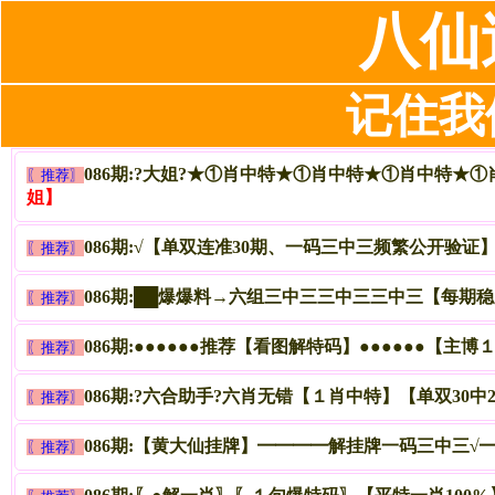
八仙
记住我们
086期:?大姐?★①肖中特★①肖中特★①肖中特
〖推荐〗
姐】
086期:√【单双连准30期、一码三中三频繁公开验
〖推荐〗
086期:██爆爆料→六组三中三三中三三中三【每期稳赢
〖推荐〗
086期:●●●●●●推荐【看图解特码】●●●●●●【主博
〖推荐〗
086期:?六合助手?六肖无错【１肖中特】【单双30中
〖推荐〗
086期:【黄大仙挂牌】━━━━解挂牌一码三中三
〖推荐〗