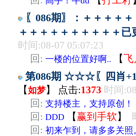
高手！牛dd
〖086期〗：＋＋＋＋＋
＋＋＋＋＋＋＋＋＋＋已
时间:08-07 05:07:23
回:
【
飞
一楼的位置好啊..
第086期 ☆☆☆〖四肖
【
】
点击:
1373
时间:08-
如梦
回:
支持楼主，支持原创！
回:
【
赢到手软
】
DDD
回:
初来乍到，请多多关照